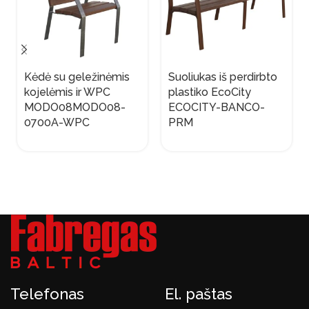
Kėdė su geležinėmis
Suoliukas iš perdirbto
kojelėmis ir WPC
plastiko EcoCity
MODO08MODO08-
ECOCITY-BANCO-
0700A-WPC
PRM
Telefonas
El. paštas