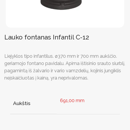
Lauko fontanas Infantil C-12
Liejyklos tipo infantilus. ø370 mm ir 700 mm aukščio.
geriamojo fontano pavidalu. Apima ištisinio srauto siurblį,
pagamintą iš žalvario ir vario vamzdelių, kojinis jungiklis
neįskaičiuotas į kainą, yra neprivalomas.
691,00 mm
Aukštis