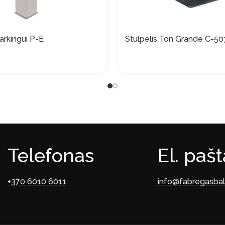
arkingui P-E
Stulpelis Ton Grande C-5
Telefonas
El. paš
+370 6010 6011
info@fabregasbalt