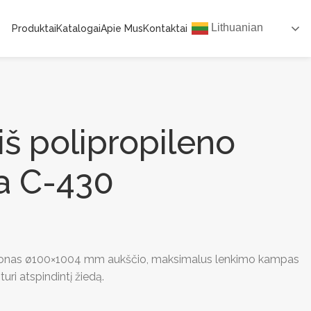
Lithuanian
Produktai
Katalogai
Apie Mus
Kontaktai
 iš polipropileno
a C-430
ilonas ø100×1004 mm aukščio, maksimalus lenkimo kampas
turi atspindintį žiedą.