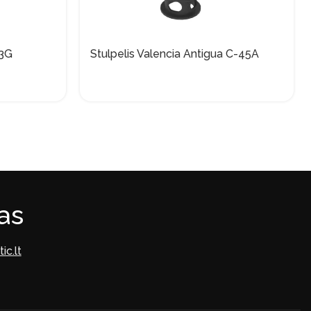
03G
Stulpelis Valencia Antigua C-45A
tas
ic.lt