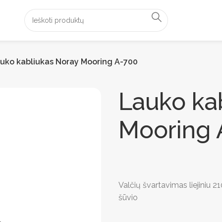
uko kabliukas Noray Mooring A-700
Lauko ka
Mooring 
Valčių švartavimas liejiniu 
šūvio