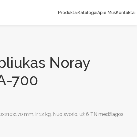
Produktai
Katalogai
Apie Mus
Kontaktai
bliukas Noray
A-700
210x210x170 mm. ir 12 kg. Nuo svorio. už 6 TN medžiagos